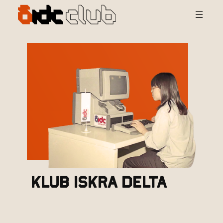
Preskoči
na
vsebino
KLUB ISKRA DELTA