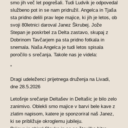
smo jih več let pogrešali. Tudi Ludvik je odpovedal
službeno pot in se nam pridružil. Angelca in Tjaša
sta pridno delili prav lepe majice, ki jih je letos, ob
svoji 80letnici daroval Janez Škrubej. Jože
Stepan je poskrbel za Delta zastavo, skupaj z
Dobrinom Tavčarjem pa sta pridno fotkala in
snemala. Naša Angelca je tudi letos spisala
poročilo s srečanja. Takole nas je videla:
“
Dragi udeleženci prijetnega druženja na Livadi,
dne 28.5.2026
Letošnje srečanje Deltašev in Deltašic je bilo zelo
zanimivo. Oblekli smo majice v barvi bele kave z
zlatim napisom, katere je sponzoriral naš Janez,
ki se približuje okroglemu jubileju.