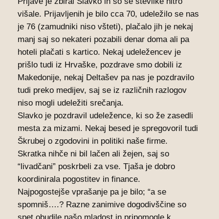
Prijave je zbiral Slavko in so se številke hitro
višale. Prijavljenih je bilo cca 70, udeležilo se nas
je 76 (zamudniki niso všteti), plačalo jih je nekaj
manj saj so nekateri pozabili denar doma ali pa
hoteli plačati s kartico. Nekaj udeležencev je
prišlo tudi iz Hrvaške, pozdrave smo dobili iz
Makedonije, nekaj Deltašev pa nas je pozdravilo
tudi preko medijev, saj se iz različnih razlogov
niso mogli udeležiti srečanja.
Slavko je pozdravil udeležence, ki so že zasedli
mesta za mizami. Nekaj besed je spregovoril tudi
Škrubej o zgodovini in politiki naše firme.
Skratka nihče ni bil lačen ali žejen, saj so
“livadčani” poskrbeli za vse. Tjaša je dobro
koordinirala pogostitev in finance.
Najpogostejše vprašanje pa je bilo; “a se
spomniš….? Razne zanimive dogodivščine so
spet obudile našo mladost in pripomogle k