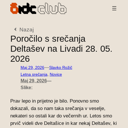
Preskoči
na
vsebino
Nazaj
Poročilo s srečanja
Deltašev na Livadi 28. 05.
2026
—
Maj 29, 2026
Slavko Rožič
Letna srečanja
, 
Novice
Maj 29, 2026
—
Slike:
Prav lepo in prijetno je bilo. Ponovno smo
dokazali, da so nam taka srečanja v veselje,
nekateri so ostali kar do večernih ur. Letos smo
prvič videli dve Deltašice in kar nekaj Deltašev, ki