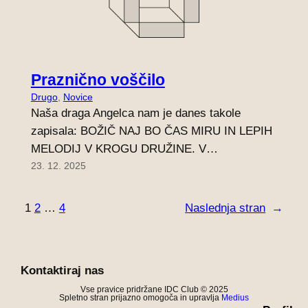
Praznično voščilo
Drugo
, 
Novice
Naša draga Angelca nam je danes takole
zapisala: BOŽIČ NAJ BO ČAS MIRU IN LEPIH
MELODIJ V KROGU DRUŽINE. V…
23. 12. 2025
1
2
…
4
Naslednja stran
→
Kontaktiraj nas
Vse pravice pridržane IDC Club © 2025
Spletno stran prijazno omogoča in upravlja
Medius