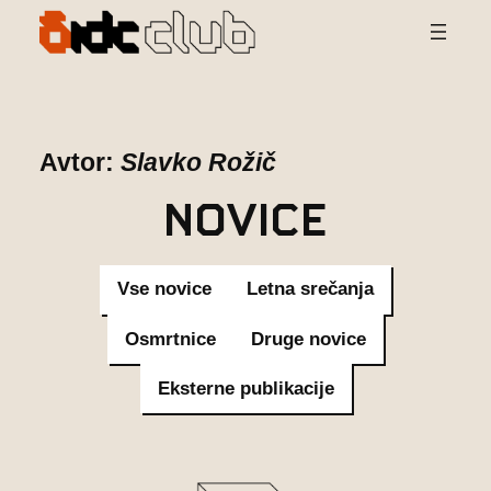
Preskoči
na
vsebino
Avtor:
Slavko Rožič
Novice
Vse novice
Letna srečanja
Osmrtnice
Druge novice
Eksterne publikacije