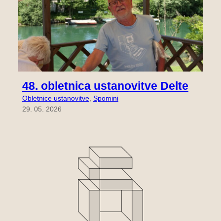
48. obletnica ustanovitve Delte
Obletnice ustanovitve
, 
Spomini
29. 05. 2026