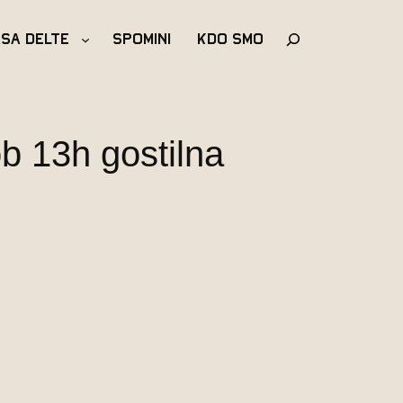
Išči
asa Delte
Spomini
Kdo Smo
b 13h gostilna