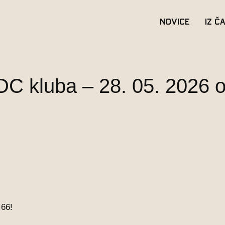
Novice
Iz č
DC kluba – 28. 05. 2026 o
 66!