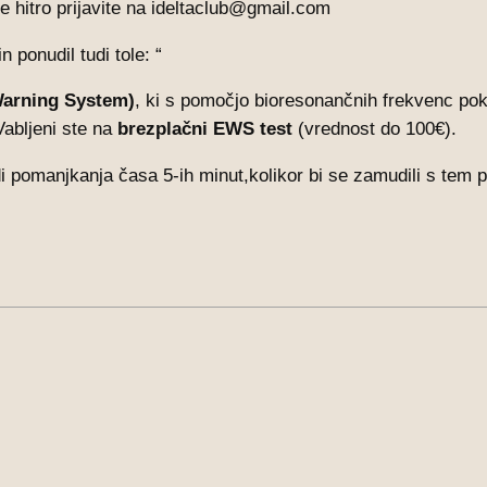
e hitro prijavite na ideltaclub@gmail.com
 ponudil tudi tole: “
arning System)
, ki s pomočjo bioresonančnih frekvenc po
Vabljeni ste na
brezplačni EWS test
(vrednost do 100€).
adi pomanjkanja časa 5-ih minut,kolikor bi se zamudili s tem p