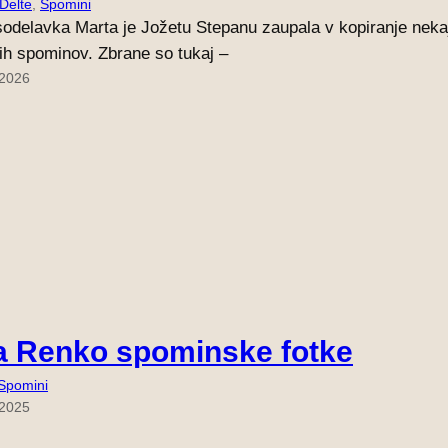
 Delte
, 
Spomini
odelavka Marta je Jožetu Stepanu zaupala v kopiranje nekaj 
nih spominov. Zbrane so tukaj –
 2026
a Renko spominske fotke
Spomini
 2025