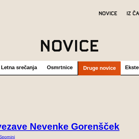
Novice
Iz č
Novice
Letna srečanja
Osmrtnice
Ekste
Druge novice
vezave Nevenke Gorenšček
Spomini