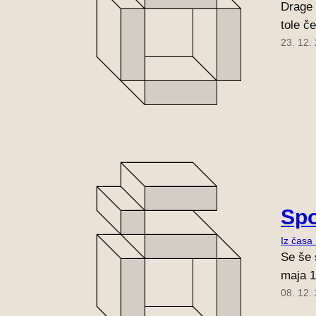
Drage 
tole č
23. 12.
Spo
Iz časa
Se še 
maja 1
08. 12.