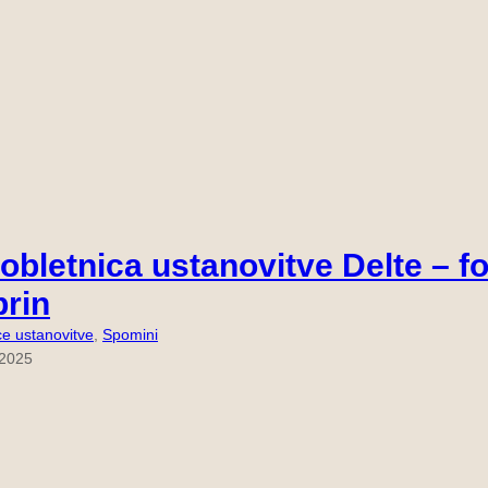
 obletnica ustanovitve Delte – f
rin
ce ustanovitve
, 
Spomini
 2025