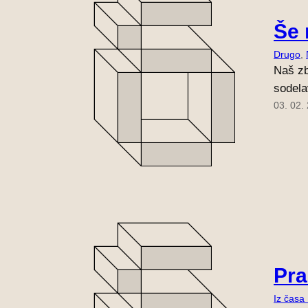
Še 
Drugo
, 
Naš zb
sodela
03. 02.
Pra
Iz časa