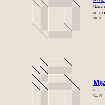
Iz časa
Naša s
iz nje
08. 04.
Mij
Drugo
, 
01. 06.