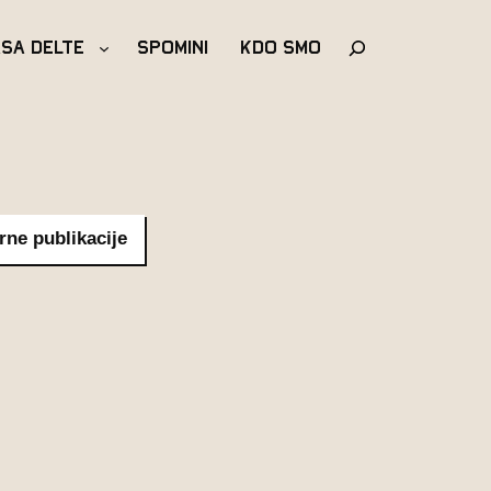
Išči
asa Delte
Spomini
Kdo Smo
rne publikacije