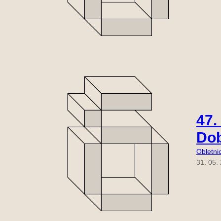
47.
Dob
Obletni
31. 05.