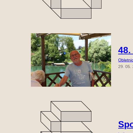
48.
Obletni
29. 05.
Spo