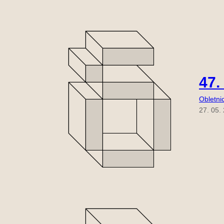
47.
Obletni
27. 05.