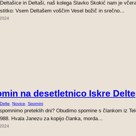
Deltašice in Deltaši, naš kolega Slavko Skokić nam je včera
estitko: Vsem Deltašem voščim Vesel božič in srečno…
 2024
min na desetletnico Iskre Delte
 Delte
, 
Novice
, 
Spomini
spomnimo preteklih dni? Obudimo spomine s člankom iz Tel
988. Hvala Janezu za kopijo članka, morda…
 2024