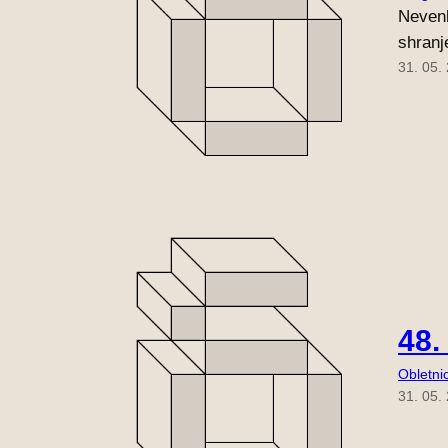
Nevenk
shranj
31. 05.
48.
Obletni
31. 05.