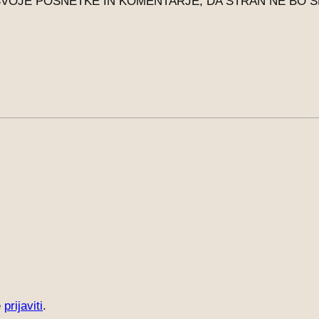
SVOJE POSNETKE IN KOMENTARJE, DA STRAN NE BO S
e
prijaviti
.