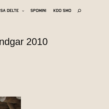
Išči
asa Delte
Spomini
Kdo Smo
Vindgar 2010