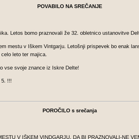
POVABILO NA SREČANJE
nika. Letos bomo praznovali že 32. obletnico ustanovitve Del
rem mestu v Iškem Vintgarju. Letošnji prispevek bo enak l
celo leto ter majica.
 vse svoje znance iz Iskre Delte!
5. !!!
POROČILO s srečanja
ESTU V IŠKEM VINDGARJU, DA BI PRAZNOVALI-NE VEM