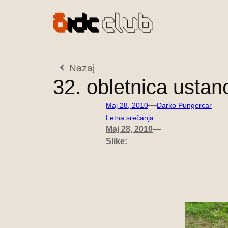
Preskoči
na
vsebino
Nazaj
32. obletnica ustan
—
Maj 28, 2010
Darko Pungercar
Letna srečanja
Maj 28, 2010
—
Slike: