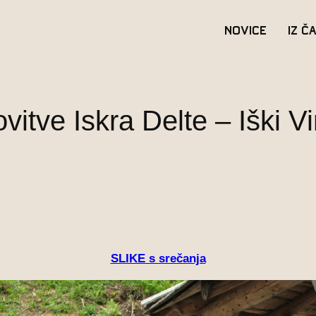
Novice
Iz č
ovitve Iskra Delte – Iški 
SLIKE s srečanja