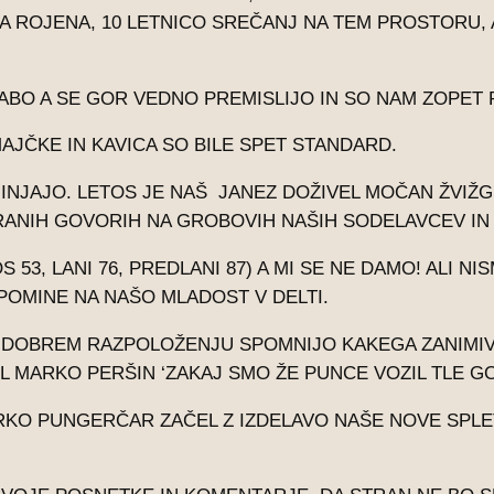
TA ROJENA, 10 LETNICO SREČANJ NA TEM PROSTORU, 
BO A SE GOR VEDNO PREMISLIJO IN SO NAM ZOPET 
MAJČKE IN KAVICA SO BILE SPET STANDARD.
JAJO. LETOS JE NAŠ JANEZ DOŽIVEL MOČAN ŽVIŽG, 
RERANIH GOVORIH NA GROBOVIH NAŠIH SODELAVCEV I
53, LANI 76, PREDLANI 87) A MI SE NE DAMO! ALI NISM
SPOMINE NA NAŠO MLADOST V DELTI.
 V DOBREM RAZPOLOŽENJU SPOMNIJO KAKEGA ZANIMIV
L MARKO PERŠIN ‘ZAKAJ SMO ŽE PUNCE VOZIL TLE G
RKO PUNGERČAR ZAČEL Z IZDELAVO NAŠE NOVE SPLET