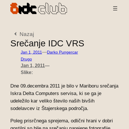
Preskoči
na
vsebino
Nazaj
Srečanje IDC VRS
—
Jan 1, 2011
Darko Pungercar
Drugo
Jan 1, 2011
—
Slike:
Dne 09.decembra 2011 je bilo v Mariboru srečanja
Iskra Delta Computers servisa, ki se ga je
udeležilo kar veliko število naših bivših
sodelavcev iz Štajerskega področja.
Poleg prisrčnega sprejema, odlični hrani v dobri
gostilni so bile na srečanju narejene fotografije.