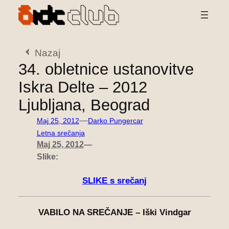
Preskoči
na
vsebino
Nazaj
34. obletnice ustanovitve
Iskra Delte – 2012
Ljubljana, Beograd
—
Maj 25, 2012
Darko Pungercar
Letna srečanja
Maj 25, 2012
—
Slike:
SLIKE s srečanj
VABILO NA SREČANJE
– Iški Vindgar