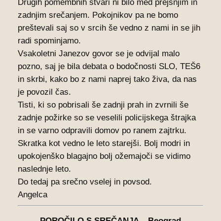
Drugih pomembnih stvari ni bilo med prejšnjim in
zadnjim srečanjem. Pokojnikov pa ne bomo
preštevali saj so v srcih še vedno z nami in se jih
radi spominjamo.
Vsakoletni Janezov govor se je odvijal malo
pozno, saj je bila debata o bodočnosti SLO, TEŠ6
in skrbi, kako bo z nami naprej tako živa, da nas
je povozil čas.
Tisti, ki so pobrisali še zadnji prah in zvrnili še
zadnje požirke so se veselili policijskega štrajka
in se varno odpravili domov po ranem zajtrku.
Skratka kot vedno le leto starejši. Bolj modri in
upokojenško blagajno bolj ožemajoči se vidimo
naslednje leto.
Do tedaj pa srečno vselej in povsod.
Angelca
POROČILO S SREČANJA – Beograd