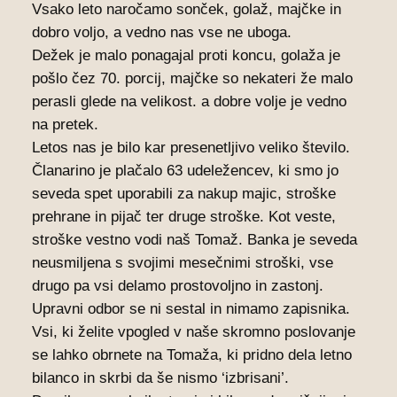
Vsako leto naročamo sonček, golaž, majčke in
dobro voljo, a vedno nas vse ne uboga.
Dežek je malo ponagajal proti koncu, golaža je
pošlo čez 70. porcij, majčke so nekateri že malo
perasli glede na velikost. a dobre volje je vedno
na pretek.
Letos nas je bilo kar presenetljivo veliko število.
Članarino je plačalo 63 udeležencev, ki smo jo
seveda spet uporabili za nakup majic, stroške
prehrane in pijač ter druge stroške. Kot veste,
stroške vestno vodi naš Tomaž. Banka je seveda
neusmiljena s svojimi mesečnimi stroški, vse
drugo pa vsi delamo prostovoljno in zastonj.
Upravni odbor se ni sestal in nimamo zapisnika.
Vsi, ki želite vpogled v naše skromno poslovanje
se lahko obrnete na Tomaža, ki pridno dela letno
bilanco in skrbi da še nismo ‘izbrisani’.