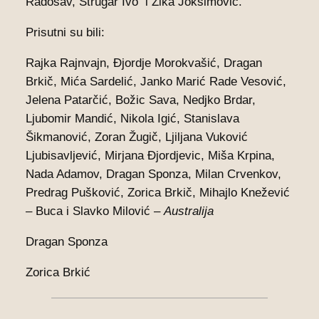
Radosav, Strugar Ivo i Žika Joksimović.
Prisutni su bili:
Rajka Rajnvajn, Đjordje Morokvašić, Dragan
Brkič, Mića Sardelić, Janko Marić Rade Vesović,
Jelena Patarčić, Božic Sava, Nedjko Brdar,
Ljubomir Mandić, Nikola Igić, Stanislava
Šikmanović, Zoran Žugič, Ljiljana Vuković
Ljubisavljević, Mirjana Đjordjevic, Miša Krpina,
Nada Adamov, Dragan Sponza, Milan Crvenkov,
Predrag Pušković, Zorica Brkič, Mihajlo Knežević
– Buca i Slavko Milović –
Australija
Dragan Sponza
Zorica Brkić