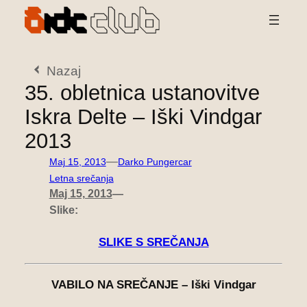
Preskoči
na
vsebino
Nazaj
35. obletnica ustanovitve
Iskra Delte – Iški Vindgar
2013
—
Maj 15, 2013
Darko Pungercar
Letna srečanja
Maj 15, 2013
—
Slike:
SLIKE S SREČANJA
VABILO NA SREČANJE – Iški Vindgar