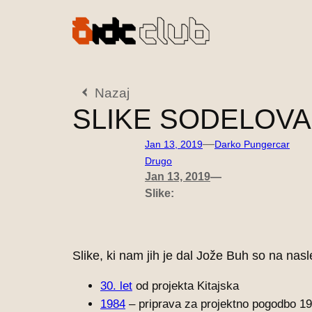
Preskoči
na
vsebino
Nazaj
SLIKE SODELOVA
—
Jan 13, 2019
Darko Pungercar
Drugo
Jan 13, 2019
—
Slike:
Slike, ki nam jih je dal Jože Buh so na na
30. let
od projekta Kitajska
1984
– priprava za projektno pogodbo 1