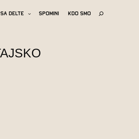
Išči
asa Delte
Spomini
Kdo Smo
TAJSKO