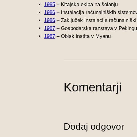
1985
– Kitajska ekipa na šolanju
1986
– Instalacija računalniških sistemo
1986
– Zaključek instalacije računalnišk
1987
– Gospodarska razstava v Pekingu
1987
– Obisk instita v Myanu
Komentarji
Dodaj odgovor