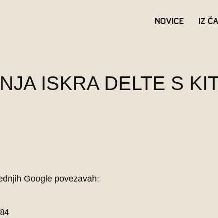
Novice
Iz č
NJA ISKRA DELTE S KI
slednjih Google povezavah:
984