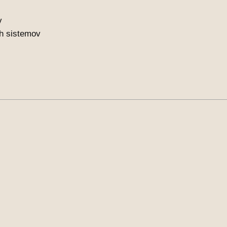
v
ih sistemov