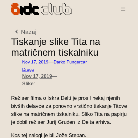
Preskoči
na
vsebino
Nazaj
Tiskanje slike Tita na
matričnem tiskalniku
—
Nov 17, 2019
Darko Pungercar
Drugo
Nov 17, 2019
—
Slike:
Režiser filma o Iskra Delti je prosil nekaj njenih
bivših delavce za ponovno vrstično tiskanje Titove
slike na matričnem tiskalniku. Sliko Tita na papirju
je dobil režiser Jurij Gruden iz Delta arhiva.
Kos tej nalogi je bil Jože Stepan.