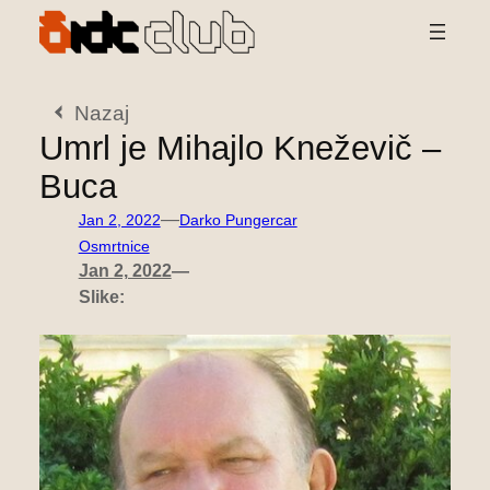
Preskoči
na
vsebino
Nazaj
Umrl je Mihajlo Kneževič –
Buca
—
Jan 2, 2022
Darko Pungercar
Osmrtnice
Jan 2, 2022
—
Slike: