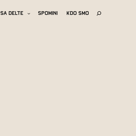
Išči
asa Delte
Spomini
Kdo Smo