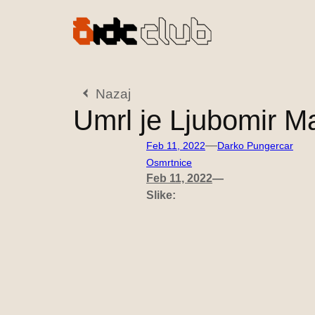
Preskoči
na
vsebino
Nazaj
Umrl je Ljubomir M
—
Feb 11, 2022
Darko Pungercar
Osmrtnice
Feb 11, 2022
—
Slike: