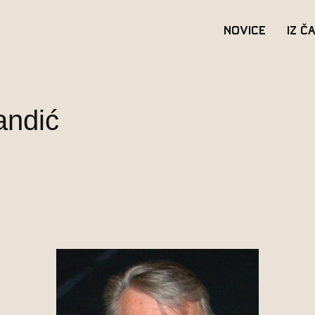
Novice
Iz č
andić