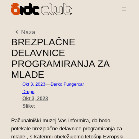
Preskoči
na
vsebino
Nazaj
BREZPLAČNE
DELAVNICE
PROGRAMIRANJA ZA
MLADE
—
Okt 3, 2023
Darko Pungercar
Drugo
Okt 3, 2023
—
Slike:
Računalniški muzej Vas informira, da bodo
potekale brezplačne delavnice programiranja za
mlade , s katerimi obeležujemo letošnji Evropski