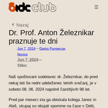
Preskoči
na
vsebino
Nazaj
Dr. Prof. Anton Železnikar
praznuje te dni
—
Jun 7, 2024
Darko Pungercar
Novice
Jun 7, 2024
—
Slike:
Naš spoštovani sodelavec dr. Železnikar, do pred
nekaj leti še redni udeleženec letnih srečanj, je v
soboto 08. 06. 2024 napolnil častitljivih 96 let.
Pred par meseci sta ga obiskala kolega Janez in
Aleš, skupaj so obujali spomine na čase v Delti,