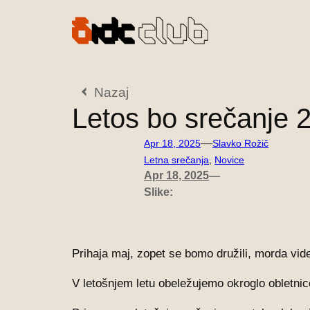
Preskoči
na
vsebino
Nazaj
Letos bo srečanje 2
—
Apr 18, 2025
Slavko Rožič
Letna srečanja
, 
Novice
Apr 18, 2025
—
Slike:
Prihaja maj, zopet se bomo družili, morda vide
V letošnjem letu obeležujemo okroglo obletnic