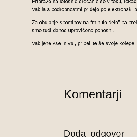
Priprave na letošnje srečanje so v teku, lokac
Vabila s podrobnostmi pridejo po elektronski p
Za obujanje spominov na “minulo delo” pa preli
smo tudi danes upravičeno ponosni.
Vabljene vse in vsi, pripeljite še svoje koleg
Komentarji
Dodaj odgovor