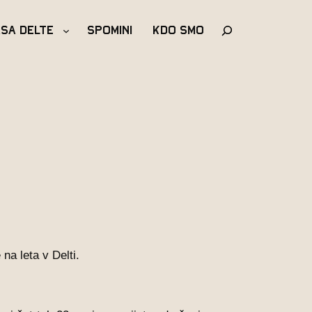
Išči
asa Delte
Spomini
Kdo Smo
na leta v Delti.