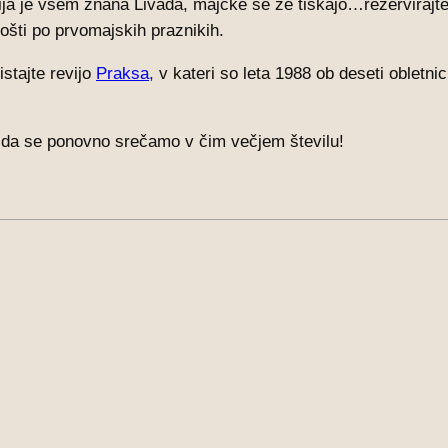
ija je vsem znana Livada, majčke se že tiskajo…rezervirajte 
ošti po prvomajskih praznikih.
stajte revijo
Praksa,
v kateri so leta 1988 ob deseti obletnic
e, da se ponovno srečamo v čim večjem številu!