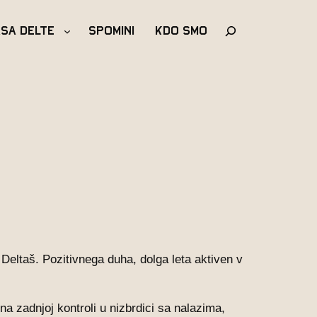
Išči
asa Delte
Spomini
Kdo Smo
 Deltaš. Pozitivnega duha, dolga leta aktiven v
a zadnjoj kontroli u nizbrdici sa nalazima,