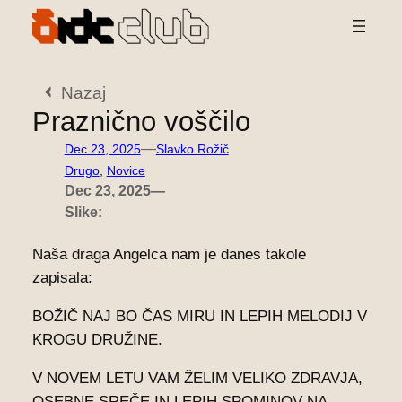
Preskoči
na
vsebino
Nazaj
Praznično voščilo
—
Dec 23, 2025
Slavko Rožič
Drugo
, 
Novice
Dec 23, 2025
—
Slike:
Naša draga Angelca nam je danes takole
zapisala:
BOŽIČ NAJ BO ČAS MIRU IN LEPIH MELODIJ V
KROGU DRUŽINE.
V NOVEM LETU VAM ŽELIM VELIKO ZDRAVJA,
OSEBNE SREČE IN LEPIH SPOMINOV NA